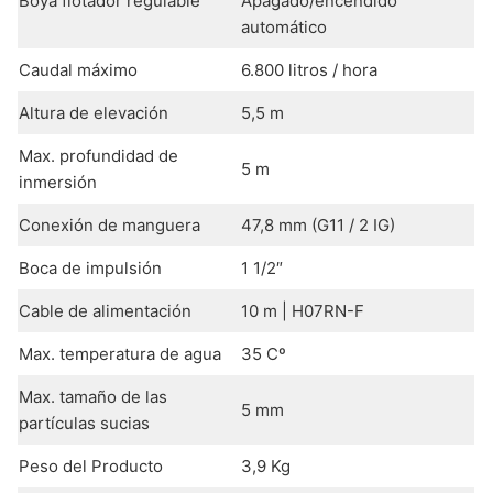
Boya flotador regulable
Apagado/encendido
automático
Caudal máximo
6.800 litros / hora
Altura de elevación
5,5 m
Max. profundidad de
5 m
inmersión
Conexión de manguera
47,8 mm (G11 / 2 IG)
Boca de impulsión
1 1/2″
Cable de alimentación
10 m | H07RN-F
Max. temperatura de agua
35 Cº
Max. tamaño de las
5 mm
partículas sucias
Peso del Producto
3,9 Kg